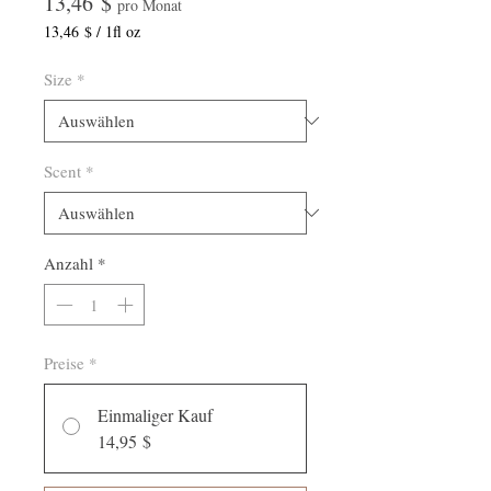
Preis
13,46 $
pro Monat
13,46 $
/
1fl oz
13,46 $
pro
Size
*
1
Flüssigunze
Scent
*
Anzahl
*
Preise
*
Einmaliger Kauf
14,95 $